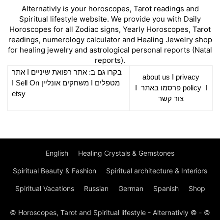
Alternativly is your horoscopes, Tarot readings and
Spiritual lifestyle website. We provide you with Daily
Horoscopes for all Zodiac signs, Yearly Horoscopes, Tarot
readings, numerology calculator and Healing Jewelry shop
for healing jewelry and astrological personal reports (Natal
reports).
אתר
I
רפואת שיניים
בקרו גם ב: אתר
about us
I
privacy
Sell On
I
משחקים אונליין
I
מטפלים
I
פרסמו באתר
policy
I
etsy
צור קשר
English
Healing Crystals & Gemstones
Spiritual Beauty & Fashion
Spiritual architecture & Interiors
Spiritual Vacations
Russian
German
Spanish
Shop
© Horoscopes, Tarot and Spiritual lifestyle - Alternativly © - ©