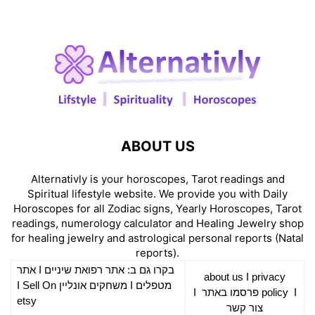
ABOUT US
Alternativly is your horoscopes, Tarot readings and
Spiritual lifestyle website. We provide you with Daily
Horoscopes for all Zodiac signs, Yearly Horoscopes, Tarot
readings, numerology calculator and Healing Jewelry shop
for healing jewelry and astrological personal reports (Natal
reports).
אתר
I
רפואת שיניים
בקרו גם ב: אתר
about us
I
privacy
Sell On
I
משחקים אונליין
I
מטפלים
I
פרסמו באתר
policy
I
etsy
צור קשר