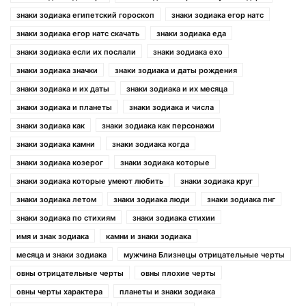
знаки зодиака египетский гороскоп
знаки зодиака егор натс
знаки зодиака егор натс скачать
знаки зодиака еда
знаки зодиака если их послали
знаки зодиака ехо
знаки зодиака значки
знаки зодиака и даты рождения
знаки зодиака и их даты
знаки зодиака и их месяца
знаки зодиака и планеты
знаки зодиака и числа
знаки зодиака как
знаки зодиака как персонажи
знаки зодиака камни
знаки зодиака когда
знаки зодиака козерог
знаки зодиака которые
знаки зодиака которые умеют любить
знаки зодиака круг
знаки зодиака летом
знаки зодиака люди
знаки зодиака пнг
знаки зодиака по стихиям
знаки зодиака стихии
имя и знак зодиака
камни и знаки зодиака
месяца и знаки зодиака
мужчина Близнецы отрицательные черты
овны отрицательные черты
овны плохие черты
овны черты характера
планеты и знаки зодиака