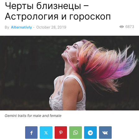
Черты близнецы –
Астрология и гороскоп
6873
By
Alternativly
-
October 28, 2019
Gemini traits for male and female