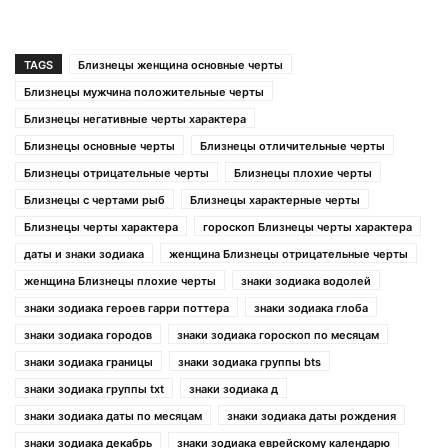
TAGS
Близнецы женщина основные черты
Близнецы мужчина положительные черты
Близнецы негативные черты характера
Близнецы основные черты
Близнецы отличительные черты
Близнецы отрицательные черты
Близнецы плохие черты
Близнецы с чертами рыб
Близнецы характерные черты
Близнецы черты характера
гороскоп Близнецы черты характера
даты и знаки зодиака
женщина Близнецы отрицательные черты
женщина Близнецы плохие черты
знаки зодиака водолей
знаки зодиака героев гарри поттера
знаки зодиака глоба
знаки зодиака городов
знаки зодиака гороскоп по месяцам
знаки зодиака границы
знаки зодиака группы bts
знаки зодиака группы txt
знаки зодиака д
знаки зодиака даты по месяцам
знаки зодиака даты рождения
знаки зодиака декабрь
знаки зодиака еврейскому календарю