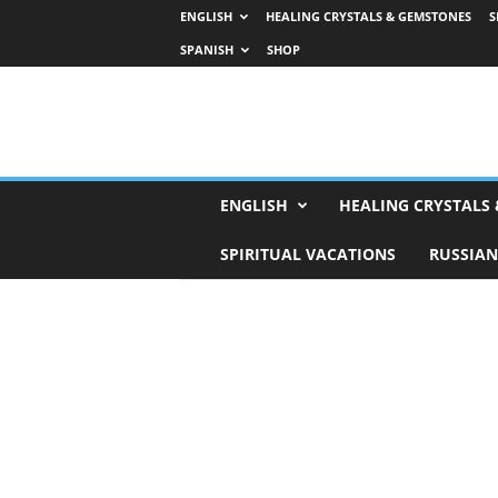
ENGLISH
HEALING CRYSTALS & GEMSTONES
S
SPANISH
SHOP
H
ENGLISH
HEALING CRYSTALS
o
r
SPIRITUAL VACATIONS
RUSSIAN
o
s
c
o
p
e
s
,
T
a
r